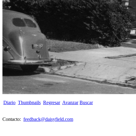
Diario
Thumbnails
Regresar
Avanzar
Buscar
Contacto:
feedback@daisyfield.com