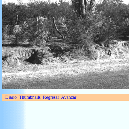
Diario
Thumbnails
Regresar
Avanzar