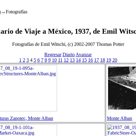
o
→Fotografías
ario de Viaje a México, 1937, de Emil Wits
Fotografías de Emil Witschi, (c) 2002-2007 Thomas Potter
Regresar
Diario
Avanzar
1
2
3
4
5
6
7
8
9
10
11
12
13
14
15
16
17
18
19
20
turas Zapotec, Monte Alban
Monte Alban