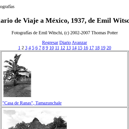
grafías
ario de Viaje a México, 1937, de Emil Wits
Fotografías de Emil Witschi, (c) 2002-2007 Thomas Potter
Regresar
Diario
Avanzar
1
2
3
4
5
6
7
8
9
10
11
12
13
14
15
16
17
18
19
20
"Casa de Ranas", Tamazunchale