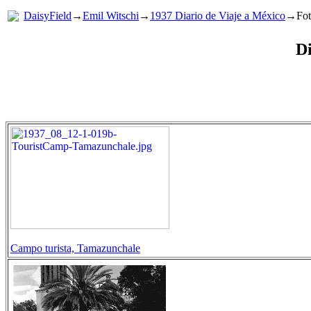
DaisyField
→
Emil Witschi
→
1937 Diario de Viaje a México
→Foto
Di
Campo turista, Tamazunchale