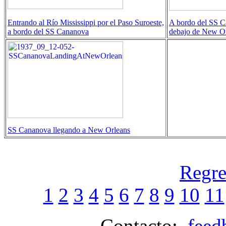
Entrando al Río Mississippi por el Paso Suroeste,
A bordo del SS C
a bordo del SS Cananova
debajo de New O
SS Cananova llegando a New Orleans
Regre
1
2
3
4
5
6
7
8
9
10
11
Contacto:
feed