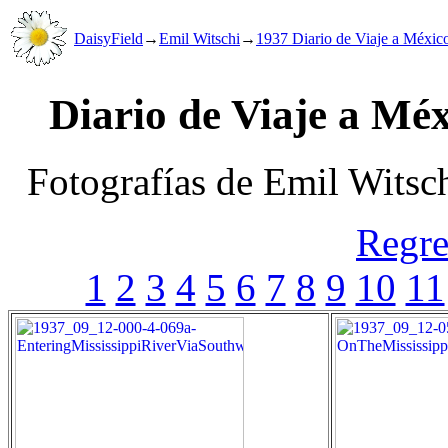
DaisyField
→
Emil Witschi
→
1937 Diario de Viaje a Méxic
Diario de Viaje a Méx
Fotografías de Emil Witsc
Regre
1
2
3
4
5
6
7
8
9
10
11